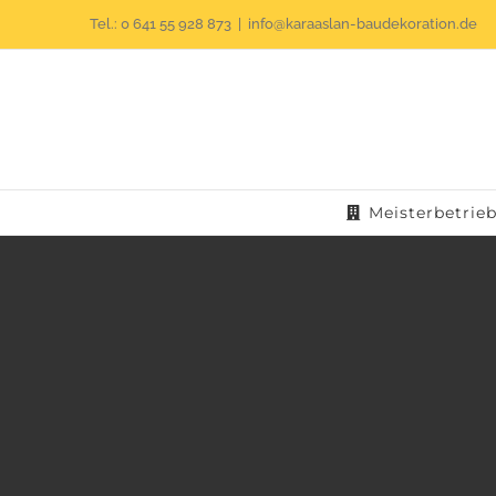
Zum
Tel.: 0 641 55 928 873
|
info@karaaslan-baudekoration.de
Inhalt
springen
Meisterbetrie